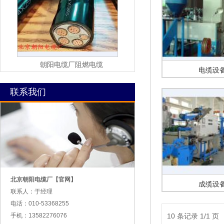
朝阳电缆厂阻燃电缆
电缆设
联系我们
北京朝阳电缆厂【官网】
成缆设
联系人：于经理
电话：010-53368255
手机：13582276076
10 条记录 1/1 页