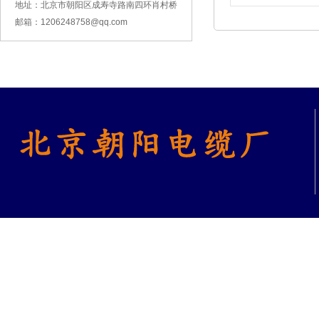
地址：北京市朝阳区成寿寺路南四环肖村桥
邮箱：1206248758@qq.com