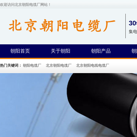
欢迎访问北京朝阳电缆厂网站！
3
集
朝阳首页
关于朝阳
朝阳产品
朝
热门关键词：
朝阳电缆厂
北京朝阳电缆厂
北京朝阳电线电缆厂