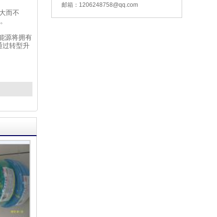
邮箱：1206248758@qq.com
“大而不
义。
洁能源将拥有
通过转型升