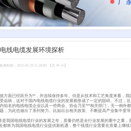
5年电线电缆发展环境探析
发表时间：2015-03-29 11:28:09 【
大
中
小
】
值方面已经跃升为**，并连续保持多年。但是从技术和工艺角度来看，我
受诟病，这对于国内电线电缆行业的发展都形成了一定的阻碍。不过，近
内知名的电线电缆企业以及一些商会、协会乃至***相关部门，无一例外
题，为此也做出了系列努力。比如出台相关政策、不断提高产业集中度等
年仍将是我国电线电缆行业的发展之年，质量仍然是全行业发展的重中之重，
走出去都将为我国电线电缆行业提供新机遇，整个线缆行业需要在质量上继续