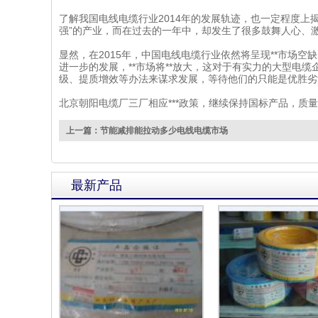
了解我国电线电缆行业2014年的发展轨迹，也一定程度上
强”的产业，而在过去的一年中，却发生了很多鼓舞人心、
显然，在2015年，中国电线电缆行业依然将呈现**市场空
进一步的发展，**市场将**放大，这对于有实力的大型电
级、提质增效等办法来谋求发展，等待他们的只能是优胜劣
北京
朝阳电缆
厂三厂相应***政策，继续保持国标产品，质
上一篇：节能减排能拉动多少电线电缆市场
最新产品