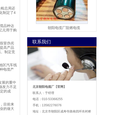
质检总局还
化制定了4
缆品种达
朝阳电缆厂阻燃电缆
亿元用于购
联系我们
假冒伪劣
提高产品
劣。制定竞
太地区汽车线
特种电缆产
发展的重中
场发力不足
北京朝阳电缆厂【官网】
一定的成
联系人：于经理
电话：010-53368255
，目前来
手机：13582276076
业的做大
地址：北京市朝阳区成寿寺路南四环肖村桥