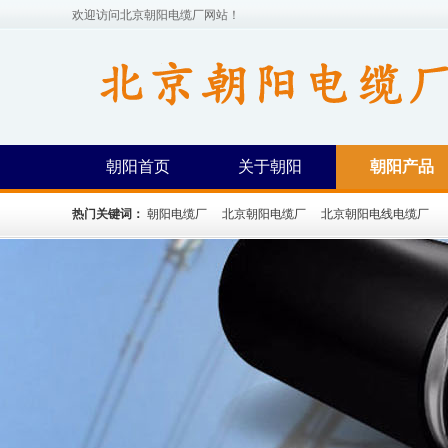
欢迎访问北京朝阳电缆厂网站！
朝阳首页
关于朝阳
朝阳产品
热门关键词：
朝阳电缆厂
北京朝阳电缆厂
北京朝阳电线电缆厂