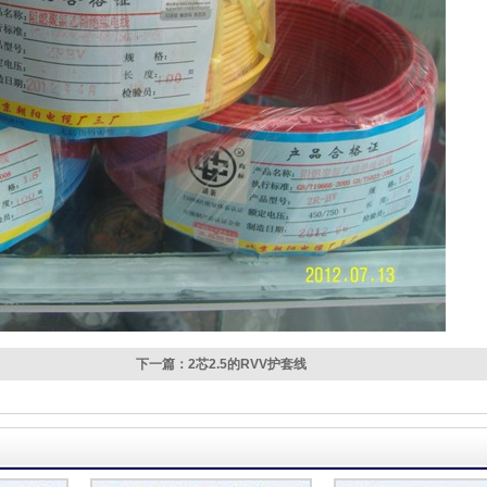
下一篇：2芯2.5的RVV护套线