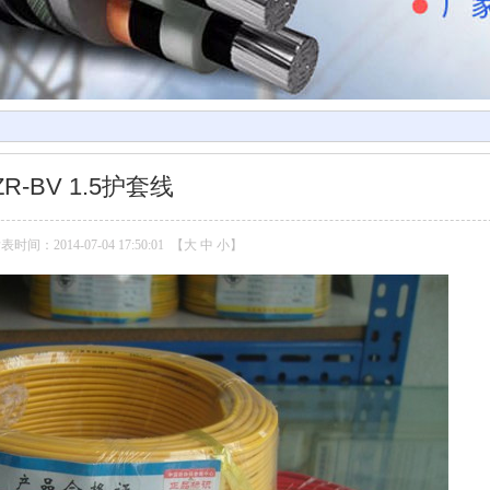
ZR-BV 1.5护套线
表时间：2014-07-04 17:50:01 【
大
中
小
】