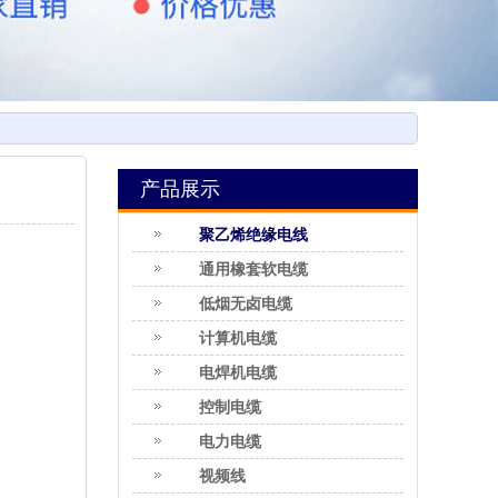
产品展示
聚乙烯绝缘电线
通用橡套软电缆
低烟无卤电缆
计算机电缆
电焊机电缆
控制电缆
电力电缆
视频线