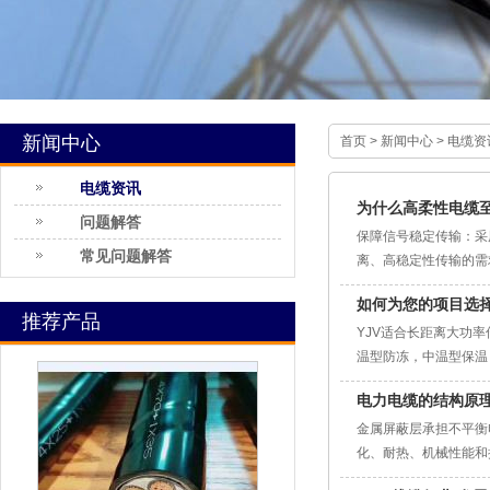
新闻中心
首页
>
新闻中心
>
电缆资
电缆资讯
为什么高柔性电缆
问题解答
保障信号稳定传输：采
常见问题解答
离、高稳定性传输的需
如何为您的项目选
推荐产品
YJV适合长距离大功
温型防冻，中温型保温
电力电缆的结构原
金属屏蔽层承担不平衡
化、耐热、机械性能和