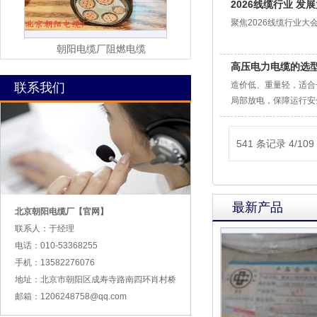
2026线缆行业 
聚焦2026线缆行业
朝阳电缆厂阻燃电缆
高压电力电缆的选
造价低、重量轻，适合
联系我们
局部放电，保障运行安
541 条记录 4/109
最新产品
北京朝阳电缆厂【官网】
联系人：于经理
电话：010-53368255
手机：13582276076
地址：北京市朝阳区成寿寺路南四环肖村桥
邮箱：1206248758@qq.com