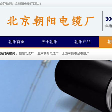
欢迎访问北京朝阳电缆厂网站！
3
集
朝阳首页
关于朝阳
朝阳产品
朝
热门关键词：
朝阳电缆厂
北京朝阳电缆厂
北京朝阳电线电缆厂