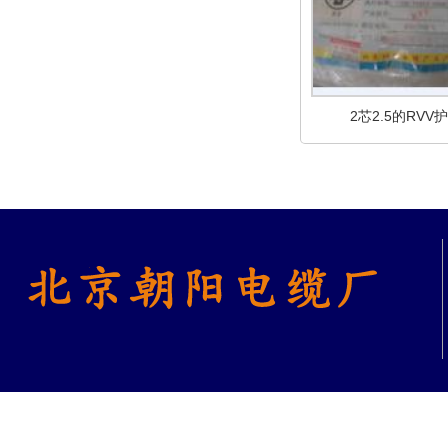
2芯2.5的RVV