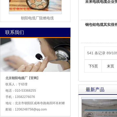
未来电线电缆企业
朝阳电缆厂阻燃电缆
铜包铝电缆其实很
联系我们
541 条记录 89/10
下5页
末页
北京朝阳电缆厂【官网】
联系人：于经理
最新产品
电话：010-53368255
手机：13582276076
地址：北京市朝阳区成寿寺路南四环肖村桥
邮箱：1206248758@qq.com