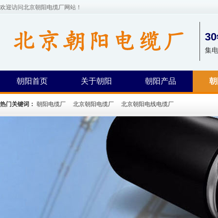
欢迎访问北京朝阳电缆厂网站！
3
集
朝阳首页
关于朝阳
朝阳产品
朝
热门关键词：
朝阳电缆厂
北京朝阳电缆厂
北京朝阳电线电缆厂