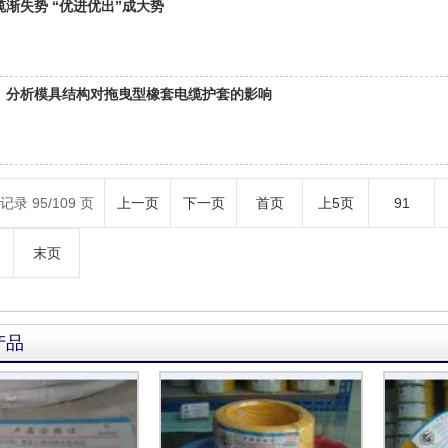
缆渐失势 “优进优出”成大势
】分析模具结构对拖曳型橡套电缆护套的影响
条记录 95/109 页
上一页
下一页
首页
上5页
91
末页
产品