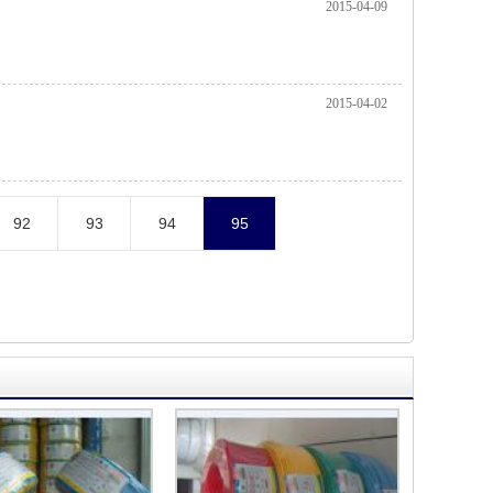
2015-04-09
2015-04-02
92
93
94
95