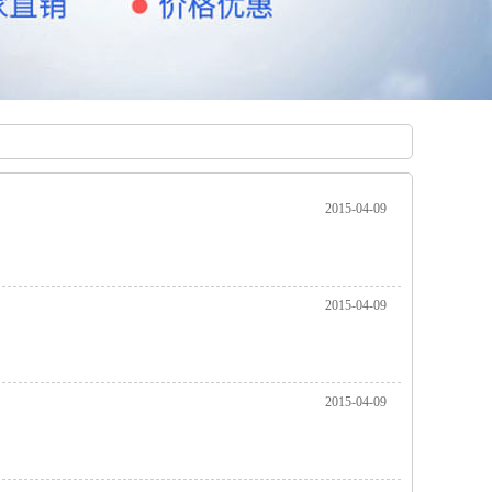
2015-04-09
2015-04-09
2015-04-09