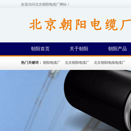
欢迎访问北京朝阳电缆厂网站！
朝阳首页
关于朝阳
朝阳产品
热门关键词：
朝阳电缆厂
北京朝阳电缆厂
北京朝阳电线电缆厂